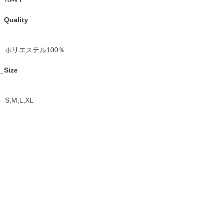
_Quality
ポリエステル100％
_Size
S,M,L,XL