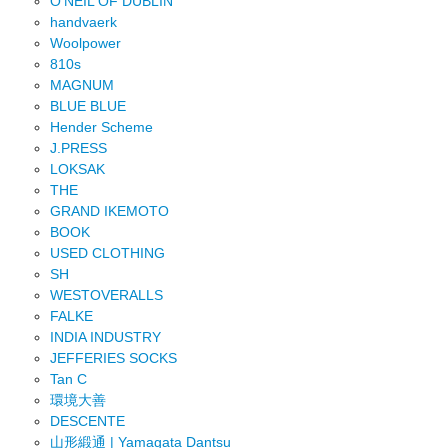
O'NEIL OF DUBLIN
handvaerk
Woolpower
810s
MAGNUM
BLUE BLUE
Hender Scheme
J.PRESS
LOKSAK
THE
GRAND IKEMOTO
BOOK
USED CLOTHING
SH
WESTOVERALLS
FALKE
INDIA INDUSTRY
JEFFERIES SOCKS
Tan C
環境大善
DESCENTE
山形緞通 | Yamagata Dantsu