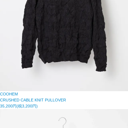
COOHEM
CRUSHED CABLE KNIT PULLOVER
35,200円(税3,200円)