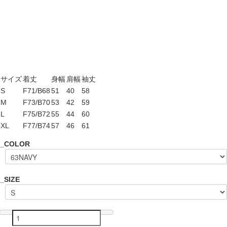
サイズ
着丈
身幅
肩幅
袖丈
S
F71/B68
51
40
58
M
F73/B70
53
42
59
L
F75/B72
55
44
60
XL
F77/B74
57
46
61
_COLOR
_SIZE