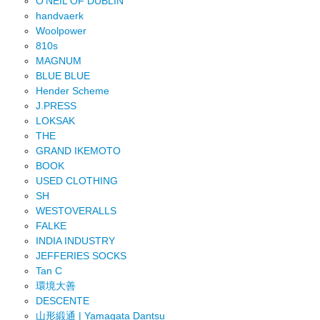
O'NEIL OF DUBLIN
handvaerk
Woolpower
810s
MAGNUM
BLUE BLUE
Hender Scheme
J.PRESS
LOKSAK
THE
GRAND IKEMOTO
BOOK
USED CLOTHING
SH
WESTOVERALLS
FALKE
INDIA INDUSTRY
JEFFERIES SOCKS
Tan C
環境大善
DESCENTE
山形緞通 | Yamagata Dantsu