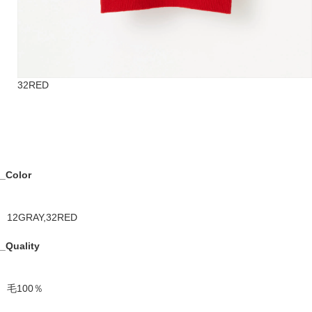
32RED
_Color
12GRAY,32RED
_Quality
毛100％