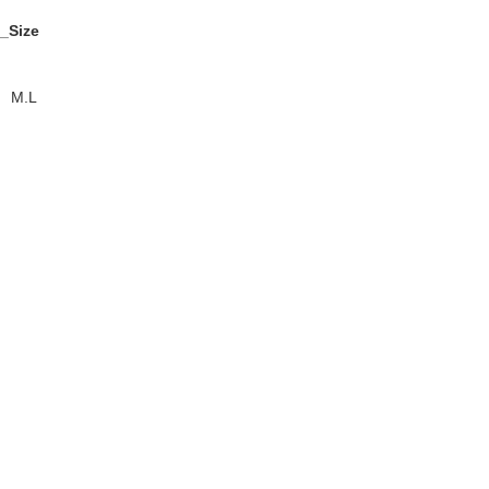
_Size
M.L