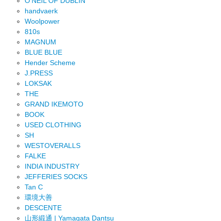
O'NEIL OF DUBLIN
handvaerk
Woolpower
810s
MAGNUM
BLUE BLUE
Hender Scheme
J.PRESS
LOKSAK
THE
GRAND IKEMOTO
BOOK
USED CLOTHING
SH
WESTOVERALLS
FALKE
INDIA INDUSTRY
JEFFERIES SOCKS
Tan C
環境大善
DESCENTE
山形緞通 | Yamagata Dantsu