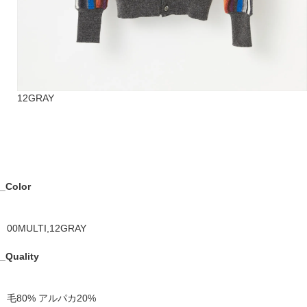
12GRAY
_Color
00MULTI,12GRAY
_Quality
毛80% アルパカ20%