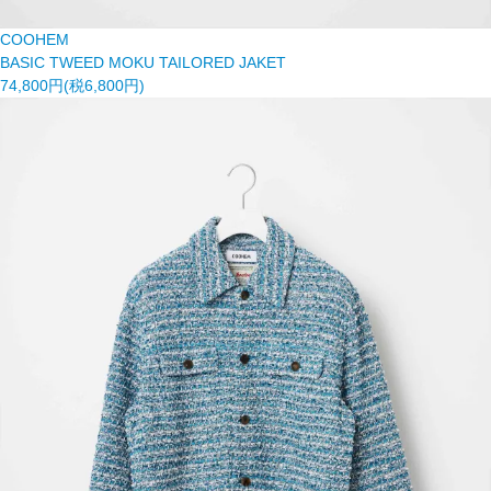
COOHEM
BASIC TWEED MOKU TAILORED JAKET
74,800円(税6,800円)