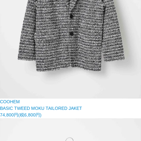
COOHEM
BASIC TWEED MOKU TAILORED JAKET
74,800円(税6,800円)