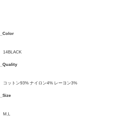
_Color
14BLACK
_Quality
コットン93% ナイロン4% レーヨン3%
_Size
M,L