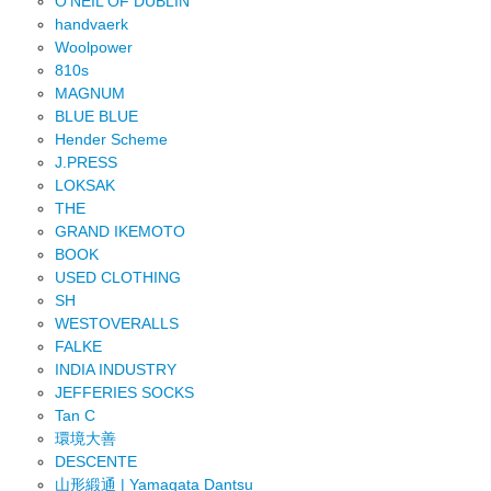
O'NEIL OF DUBLIN
handvaerk
Woolpower
810s
MAGNUM
BLUE BLUE
Hender Scheme
J.PRESS
LOKSAK
THE
GRAND IKEMOTO
BOOK
USED CLOTHING
SH
WESTOVERALLS
FALKE
INDIA INDUSTRY
JEFFERIES SOCKS
Tan C
環境大善
DESCENTE
山形緞通 | Yamagata Dantsu