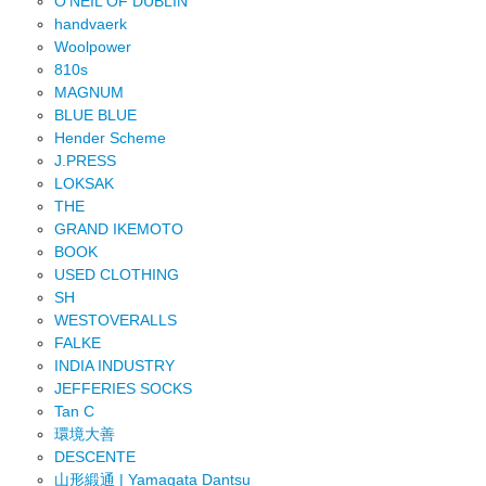
O'NEIL OF DUBLIN
handvaerk
Woolpower
810s
MAGNUM
BLUE BLUE
Hender Scheme
J.PRESS
LOKSAK
THE
GRAND IKEMOTO
BOOK
USED CLOTHING
SH
WESTOVERALLS
FALKE
INDIA INDUSTRY
JEFFERIES SOCKS
Tan C
環境大善
DESCENTE
山形緞通 | Yamagata Dantsu