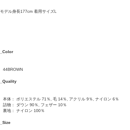
モデル身長177cm 着用サイズL
_Color
44BROWN
_Quality
本体： ポリエステル 71％, 毛 14％, アクリル 9％, ナイロン 6％
詰物： ダウン 90％, フェザー 10％
裏地： ナイロン 100％
_Size