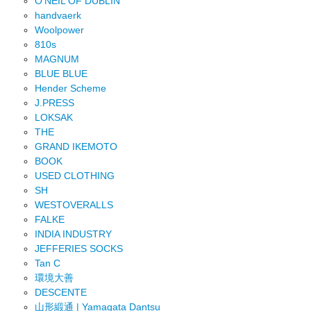
O'NEIL OF DUBLIN
handvaerk
Woolpower
810s
MAGNUM
BLUE BLUE
Hender Scheme
J.PRESS
LOKSAK
THE
GRAND IKEMOTO
BOOK
USED CLOTHING
SH
WESTOVERALLS
FALKE
INDIA INDUSTRY
JEFFERIES SOCKS
Tan C
環境大善
DESCENTE
山形緞通 | Yamagata Dantsu