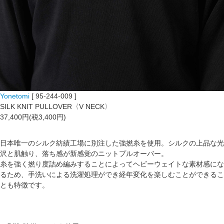
Yonetomi
[ 95-244-009 ]
SILK KNIT PULLOVER〈V NECK〉
37,400円(税3,400円)
日本唯一のシルク紡績工場に別注した強撚糸を使用。シルクの上品な光
沢と肌触り、落ち感が新感覚のニットプルオーバー。
糸を強く撚り度詰め編みすることによってヘビーウェイトな素材感にな
るため、手洗いによる洗濯処理ができ経年変化を楽しむことができるこ
とも特徴です。