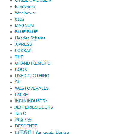
O'NEIL OF DUBLIN
handvaerk
Woolpower
810s
MAGNUM
BLUE BLUE
Hender Scheme
J.PRESS
LOKSAK
THE
GRAND IKEMOTO
BOOK
USED CLOTHING
SH
WESTOVERALLS
FALKE
INDIA INDUSTRY
JEFFERIES SOCKS
Tan C
環境大善
DESCENTE
山形緞通 | Yamagata Dantsu