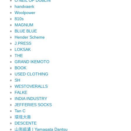
O'NEIL OF DUBLIN
handvaerk
Woolpower
810s
MAGNUM
BLUE BLUE
Hender Scheme
J.PRESS
LOKSAK
THE
GRAND IKEMOTO
BOOK
USED CLOTHING
SH
WESTOVERALLS
FALKE
INDIA INDUSTRY
JEFFERIES SOCKS
Tan C
環境大善
DESCENTE
山形緞通 | Yamagata Dantsu