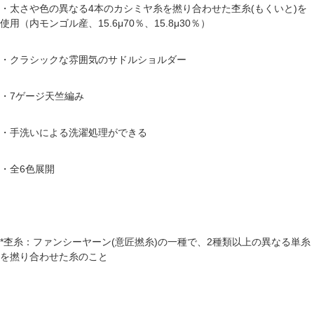
・太さや色の異なる4本のカシミヤ糸を撚り合わせた杢糸(もくいと)を
使用（内モンゴル産、15.6μ70％、15.8μ30％）
・クラシックな雰囲気のサドルショルダー
・7ゲージ天竺編み
・手洗いによる洗濯処理ができる
・全6色展開
*杢糸：ファンシーヤーン(意匠撚糸)の一種で、2種類以上の異なる単糸
を撚り合わせた糸のこと