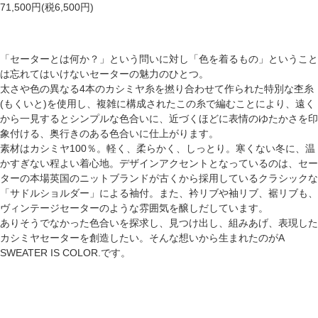
71,500円(税6,500円)
「セーターとは何か？」という問いに対し「色を着るもの」ということ
は忘れてはいけないセーターの魅力のひとつ。
太さや色の異なる4本のカシミヤ糸を撚り合わせて作られた特別な杢糸
(もくいと)を使用し、複雑に構成されたこの糸で編むことにより、遠く
から一見するとシンプルな色合いに、近づくほどに表情のゆたかさを印
象付ける、奥行きのある色合いに仕上がります。
素材はカシミヤ100％。軽く、柔らかく、しっとり。寒くない冬に、温
かすぎない程よい着心地。デザインアクセントとなっているのは、セー
ターの本場英国のニットブランドが古くから採用しているクラシックな
「サドルショルダー」による袖付。また、衿リブや袖リブ、裾リブも、
ヴィンテージセーターのような雰囲気を醸しだしています。
ありそうでなかった色合いを探求し、見つけ出し、組みあげ、表現した
カシミヤセーターを創造したい。そんな想いから生まれたのがA
SWEATER IS COLOR.です。