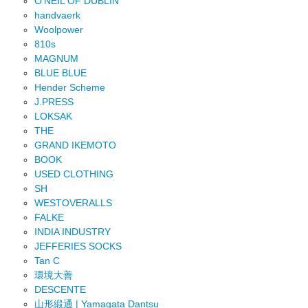
O'NEIL OF DUBLIN
handvaerk
Woolpower
810s
MAGNUM
BLUE BLUE
Hender Scheme
J.PRESS
LOKSAK
THE
GRAND IKEMOTO
BOOK
USED CLOTHING
SH
WESTOVERALLS
FALKE
INDIA INDUSTRY
JEFFERIES SOCKS
Tan C
環境大善
DESCENTE
山形緞通 | Yamagata Dantsu