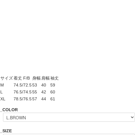
サイズ
着丈 F/B
身幅
肩幅
袖丈
M
74.5/72.5
53
40
59
L
76.5/74.5
55
42
60
XL
78.5/76.5
57
44
61
_COLOR
_SIZE