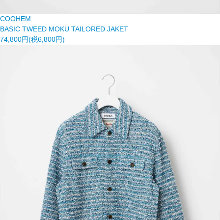
COOHEM
BASIC TWEED MOKU TAILORED JAKET
74,800円(税6,800円)