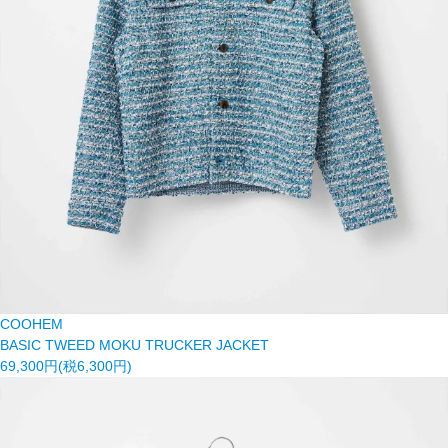
COOHEM
BASIC TWEED MOKU TRUCKER JACKET
69,300円(税6,300円)