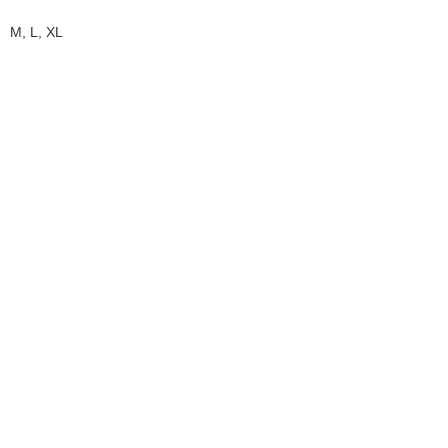
M, L, XL