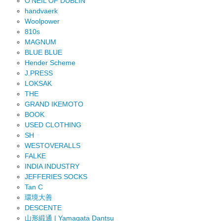
O'NEIL OF DUBLIN
handvaerk
Woolpower
810s
MAGNUM
BLUE BLUE
Hender Scheme
J.PRESS
LOKSAK
THE
GRAND IKEMOTO
BOOK
USED CLOTHING
SH
WESTOVERALLS
FALKE
INDIA INDUSTRY
JEFFERIES SOCKS
Tan C
環境大善
DESCENTE
山形緞通 | Yamagata Dantsu