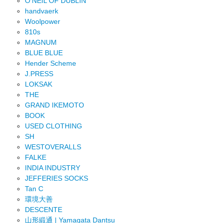
O'NEIL OF DUBLIN
handvaerk
Woolpower
810s
MAGNUM
BLUE BLUE
Hender Scheme
J.PRESS
LOKSAK
THE
GRAND IKEMOTO
BOOK
USED CLOTHING
SH
WESTOVERALLS
FALKE
INDIA INDUSTRY
JEFFERIES SOCKS
Tan C
環境大善
DESCENTE
山形緞通 | Yamagata Dantsu