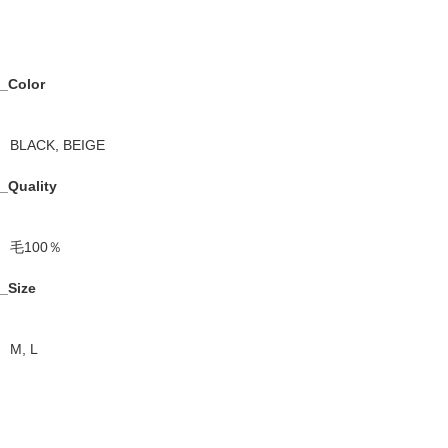
_Color
BLACK, BEIGE
_Quality
毛100％
_Size
M, L