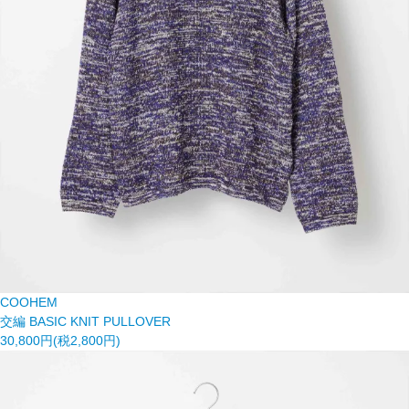
COOHEM
交編 BASIC KNIT PULLOVER
30,800円(税2,800円)