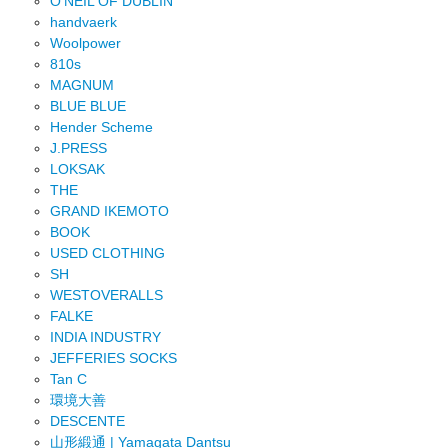
O'NEIL OF DUBLIN
handvaerk
Woolpower
810s
MAGNUM
BLUE BLUE
Hender Scheme
J.PRESS
LOKSAK
THE
GRAND IKEMOTO
BOOK
USED CLOTHING
SH
WESTOVERALLS
FALKE
INDIA INDUSTRY
JEFFERIES SOCKS
Tan C
環境大善
DESCENTE
山形緞通 | Yamagata Dantsu