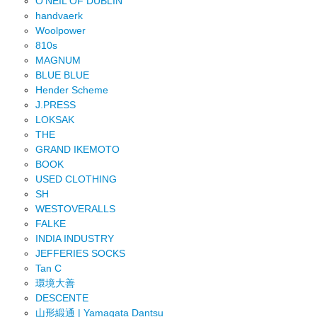
O'NEIL OF DUBLIN
handvaerk
Woolpower
810s
MAGNUM
BLUE BLUE
Hender Scheme
J.PRESS
LOKSAK
THE
GRAND IKEMOTO
BOOK
USED CLOTHING
SH
WESTOVERALLS
FALKE
INDIA INDUSTRY
JEFFERIES SOCKS
Tan C
環境大善
DESCENTE
山形緞通 | Yamagata Dantsu