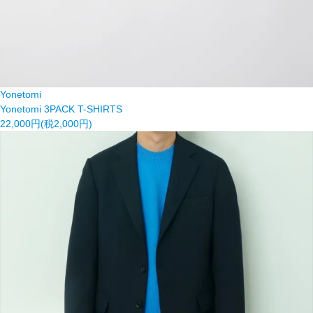
Yonetomi
Yonetomi 3PACK T-SHIRTS
22,000円(税2,000円)