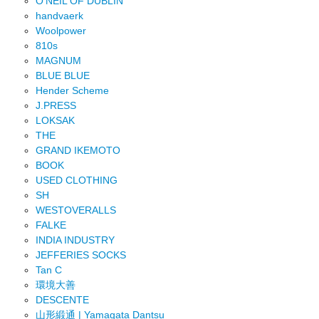
O'NEIL OF DUBLIN
handvaerk
Woolpower
810s
MAGNUM
BLUE BLUE
Hender Scheme
J.PRESS
LOKSAK
THE
GRAND IKEMOTO
BOOK
USED CLOTHING
SH
WESTOVERALLS
FALKE
INDIA INDUSTRY
JEFFERIES SOCKS
Tan C
環境大善
DESCENTE
山形緞通 | Yamagata Dantsu