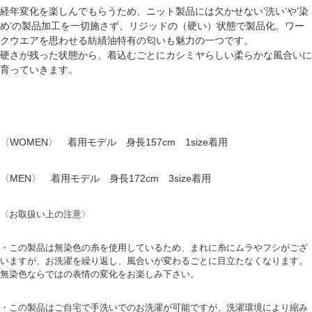
経年変化を楽しんでもらうため、ニット製品には欠かせない‛洗い’や‛染
め’の製品加工を一切施さず、リジッドの（硬い）状態で製品化。ワー
クウエアを思わせる紡績油特有の匂いも魅力の一つです。
硬さが残った状態から、着込むごとにカシミヤらしい柔らかな風合いに
育っていきます。
〈WOMEN〉 着用モデル 身長157cm 1size着用
〈MEN〉 着用モデル 身長172cm 3size着用
〈お取扱い上の注意〉
・この製品は無染色の糸を使用しているため、まれに糸にムラやフシがござ
いますが、お洗濯を繰り返し、風合いが変わるごとに目立たなくなります。
無染色ならではの表情の変化をお楽しみ下さい。
・この製品はご自宅で手洗いでのお洗濯が可能ですが、洗濯環境により縮み